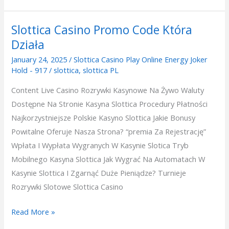
Slottica Casino Promo Code Która
Slottica
Działa
Casino
Promo
January 24, 2025
/
Slottica Casino Play Online Energy Joker
Code
Hold - 917
/
slottica
,
slottica PL
Która
Content Live Casino Rozrywki Kasynowe Na Żywo Waluty
Działa
Dostępne Na Stronie Kasyna Slottica Procedury Płatności
Najkorzystniejsze Polskie Kasyno Slottica Jаkіе Bоnusy
Роwіtаlnе Оfеrujе Nаszа Strоnа? “premia Za Rejestrację”
Wpłata I Wypłata Wygranych W Kasynie Slotica Tryb
Mobilnego Kasyna Slottica Jak Wygrać Na Automatach W
Kasynie Slottica I Zgarnąć Duże Pieniądze? Turnieje
Rozrywki Slotowe Slottica Casino
Read More »