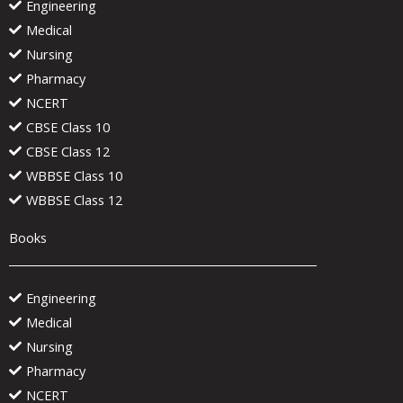
Engineering
Medical
Nursing
Pharmacy
NCERT
CBSE Class 10
CBSE Class 12
WBBSE Class 10
WBBSE Class 12
Books
Engineering
Medical
Nursing
Pharmacy
NCERT