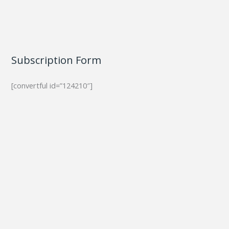
Subscription Form
[convertful id=”124210″]