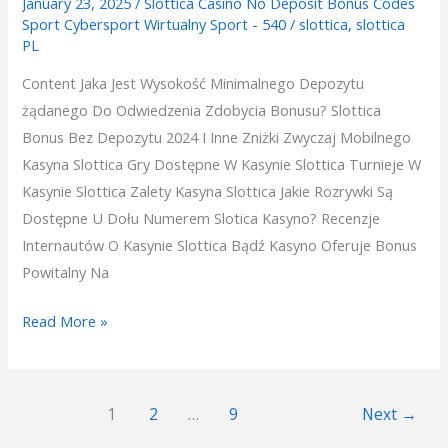
January 23, 2025
/
Slottica Casino No Deposit Bonus Codes
Sport Cybersport Wirtualny Sport - 540
/
slottica
,
slottica
Graj
PL
Slottica
Fruits
Content Jaka Jest Wysokość Minimalnego Depozytu
żądanego Do Odwiedzenia Zdobycia Bonusu? Slottica
Bonus Bez Depozytu 2024 I Inne Zniżki Zwyczaj Mobilnego
Kasyna Slottica Gry Dostępne W Kasynie Slottica Turnieje W
Kasynie Slottica Zalety Kasyna Slottica Jakie Rozrywki Są
Dostępne U Dołu Numerem Slotica Kasyno? Recenzje
Internautów O Kasynie Slottica Bądź Kasyno Oferuje Bonus
Powitalny Na
Read More »
1
2
…
9
Next
→