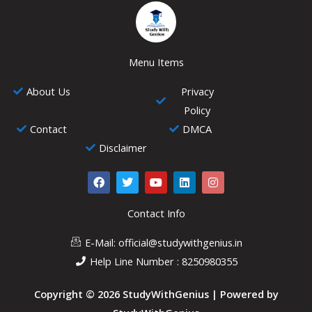
Menu Items
About Us
Privacy
Policy
Contact
DMCA
Disclaimer
F
T
Y
L
I
a
w
o
i
n
c
i
u
n
s
e
t
t
k
t
Contact Info
b
t
u
e
a
o
e
b
d
g
E-Mail: official@studywithgenius.in
o
r
e
i
r
k
n
a
Help Line Number : 8250980355
m
Copyright © 2026 StudyWithGenius | Powered by