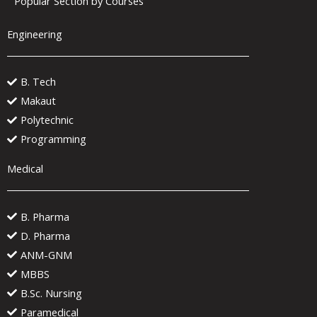
Popular Section by Courses
Engineering
B. Tech
Makaut
Polytechnic
Programming
Medical
B. Pharma
D. Pharma
ANM-GNM
MBBS
B.Sc. Nursing
Paramedical