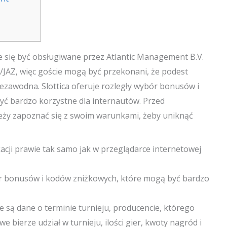
je się być obsługiwane przez Atlantic Management B.V.
6/JAZ, więc goście mogą być przekonani, że podest
niezawodna. Slottica oferuje rozległy wybór bonusów i
ć bardzo korzystne dla internautów. Przed
ży zapoznać się z swoim warunkami, żeby uniknąć
acji prawie tak samo jak w przeglądarce internetowej
bór bonusów i kodów zniżkowych, które mogą być bardzo
e są dane o terminie turnieju, producencie, którego
ierze udział w turnieju, ilości gier, kwoty nagród i