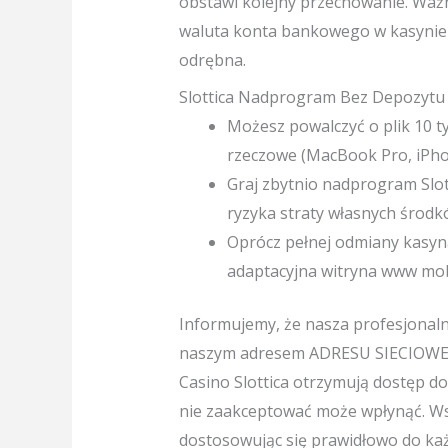
obstawi kolejny przechowanie. Ważne
waluta konta bankowego w kasynie Sl
odrębna.
Slottica Nadprogram Bez Depozytu
Możesz powalczyć o plik 10 t
rzeczowe (MacBook Pro, iPho
Graj zbytnio nadprogram Slot
ryzyka straty własnych środk
Oprócz pełnej odmiany kasyna
adaptacyjna witryna www mobi
Informujemy, że nasza profesjonaln
naszym adresem ADRESU SIECIOWEG
Casino Slottica otrzymują dostęp d
nie zaakceptować może wpłynąć. Wsz
dostosowując się prawidłowo do każ