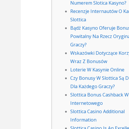
Numerem Slotica Kasyno?
Recenzje Internautów O Ka
Slottica
Bądź Kasyno Oferuje Bonu
Powitalny Na Rzecz Orygin
Graczy?
Wskazówki Dotyczące Korz
Wraz Z Bonusów
Loterie W Kasynie Online
Czy Bonusy W Slottica Są 
Dla Każdego Graczy?
Slottica Bonus Cashback W
Internetowego
Slottica Casino Additional
Information
Slottica Casino Is An Excell