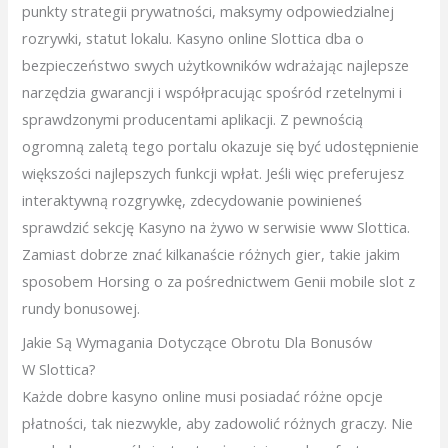
punkty strategii prywatności, maksymy odpowiedzialnej
rozrywki, statut lokalu. Kasyno online Slottica dba o
bezpieczeństwo swych użytkowników wdrażając najlepsze
narzędzia gwarancji i współpracując spośród rzetelnymi i
sprawdzonymi producentami aplikacji. Z pewnością
ogromną zaletą tego portalu okazuje się być udostępnienie
większości najlepszych funkcji wpłat. Jeśli więc preferujesz
interaktywną rozgrywkę, zdecydowanie powinieneś
sprawdzić sekcję Kasyno na żywo w serwisie www Slottica.
Zamiast dobrze znać kilkanaście różnych gier, takie jakim
sposobem Horsing o za pośrednictwem Genii mobile slot z
rundy bonusowej.
Jakie Są Wymagania Dotyczące Obrotu Dla Bonusów
W Slottica?
Każde dobre kasyno online musi posiadać różne opcje
płatności, tak niezwykle, aby zadowolić różnych graczy. Nie