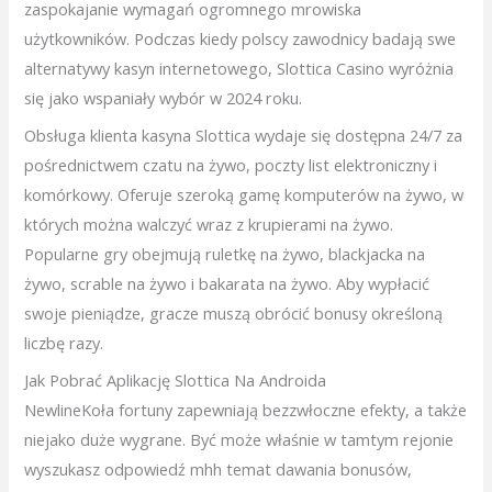
zaspokajanie wymagań ogromnego mrowiska
użytkowników. Podczas kiedy polscy zawodnicy badają swe
alternatywy kasyn internetowego, Slottica Casino wyróżnia
się jako wspaniały wybór w 2024 roku.
Obsługa klienta kasyna Slottica wydaje się dostępna 24/7 za
pośrednictwem czatu na żywo, poczty list elektroniczny i
komórkowy. Oferuje szeroką gamę komputerów na żywo, w
których można walczyć wraz z krupierami na żywo.
Popularne gry obejmują ruletkę na żywo, blackjacka na
żywo, scrable na żywo i bakarata na żywo. Aby wypłacić
swoje pieniądze, gracze muszą obrócić bonusy określoną
liczbę razy.
Jak Pobrać Aplikację Slottica Na Androida
NewlineKoła fortuny zapewniają bezzwłoczne efekty, a także
niejako duże wygrane. Być może właśnie w tamtym rejonie
wyszukasz odpowiedź mhh temat dawania bonusów,