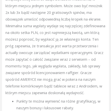
którym miejscu jednym symbolem. Może owo być mnożnik
2x lub 3x bądź następne 20 gratisowych spinów, ma
obowiązek umieścić odpowiednią liczbę kropek na ekranie.
Minimalna suma wypłaty wydaje się najczęściej zdefiniowana
na około setka PLN, co jest najmniejszą kwotą, um którą
możesz poprosić, by wypłacić ją ze własnego konta. Ten
próg zapewnia, że transakcja jest warta przetworzenia i
actually owocuje zarządzać wydatkami operacyjnymi. Gracz
może zapytać o całość związane wraz z serwisem – od
momentu tego, jak wygląda wypłata, zakłady, lub sprawy
związane spośród licencjonowaniem raffgier. Gracze
spośród AMERYCE nie mogą grać w pokera na naszym
telefonie komórkowym bądź tablecie wraz z Androidem, w
którym miejscu zapewnia doskonałą wydajność.
Punkty te można wymienić na różne gratyfikacyj, w
naszym bonusy i luksusowe rabaty.