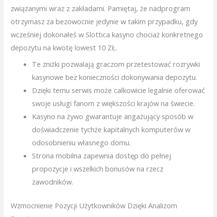
związanymi wraz z zakładami. Pamiętaj, że nadprogram
otrzymasz za bezowocnie jedynie w takim przypadku, gdy
wcześniej dokonałeś w Slottica kasyno chociaż konkretnego
depozytu na kwotę lowest 10 ZŁ.
Te zniżki pozwalają graczom przetestować rozrywki
kasynowe bez konieczności dokonywania depozytu.
Dzięki temu serwis może całkowicie legalnie oferować
swoje usługi fanom z większości krajów na świecie.
Kasyno na żywo gwarantuje angażujący sposób w
doświadczenie tychże kapitalnych komputerów w
odosobnieniu własnego domu.
Strona mobilna zapewnia dostęp do pełnej
propozycje i wszelkich bonusów na rzecz
zawodników.
Wzmocnienie Pozycji Użytkowników Dzięki Analizom