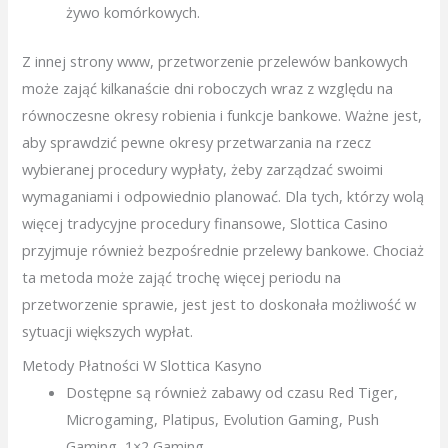
żywo komórkowych.
Z innej strony www, przetworzenie przelewów bankowych
może zająć kilkanaście dni roboczych wraz z względu na
równoczesne okresy robienia i funkcje bankowe. Ważne jest,
aby sprawdzić pewne okresy przetwarzania na rzecz
wybieranej procedury wypłaty, żeby zarządzać swoimi
wymaganiami i odpowiednio planować. Dla tych, którzy wolą
więcej tradycyjne procedury finansowe, Slottica Casino
przyjmuje również bezpośrednie przelewy bankowe. Chociaż
ta metoda może zająć trochę więcej periodu na
przetworzenie sprawie, jest jest to doskonała możliwość w
sytuacji większych wypłat.
Metody Płatności W Slottica Kasyno
Dostępne są również zabawy od czasu Red Tiger,
Microgaming, Platipus, Evolution Gaming, Push
Gaming, 1×2 Gaming.