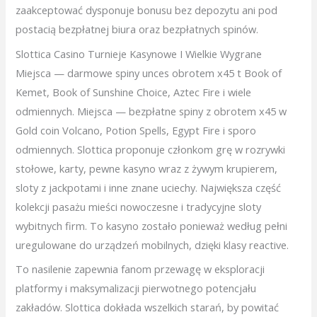
zaakceptować dysponuje bonusu bez depozytu ani pod
postacią bezpłatnej biura oraz bezpłatnych spinów.
Slottica Casino Turnieje Kasynowe I Wielkie Wygrane
Miejsca — darmowe spiny unces obrotem х45 t Book of
Kemet, Book of Sunshine Choice, Aztec Fire i wiele
odmiennych. Miejsca — bezpłatne spiny z obrotem х45 w
Gold coin Volcano, Potion Spells, Egypt Fire i sporo
odmiennych. Slottica proponuje członkom grę w rozrywki
stołowe, karty, pewne kasyno wraz z żywym krupierem,
sloty z jackpotami i inne znane uciechy. Największa część
kolekcji pasażu mieści nowoczesne i tradycyjne sloty
wybitnych firm. To kasyno zostało ponieważ według pełni
uregulowane do urządzeń mobilnych, dzięki klasy reactive.
To nasilenie zapewnia fanom przewagę w eksploracji
platformy i maksymalizacji pierwotnego potencjału
zakładów. Slottica dokłada wszelkich starań, by powitać