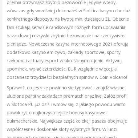
premia otrzymasz zbytnio bezowocnie jedynie wtedy,
wówczas gdy wcześniej dokonałeś w Slottica kasyno chociaż
konkretnego depozytu na kwotę min. dziesięciu ZŁ. Obecnie
fani szukają serwisie randkowym różnych form uprawiania
hazardowej rozrywki zbytnio bezowocnie i na rzeczywiste
pieniądze. Nowoczesne kasyna internetowego 2021 oferują
dodatkowo kasyno em żywo, zakłady sportowe, sporty
rzekome i actually esport w określonym rejonie. Aktywuj
upominek, wpłać czterdzieści EUR względnie więcej, a
dostaniesz trzydzieści bezpłatnych spinów w Coin Volcano!
Sprawdź, co jeszcze powinno się typować i znajdź własne
ulubione partii w zakładach prematch oraz live. Załóż profil
w Slottica PL już dziś i wmów się, z jakiego powodu warto
powalczyć o najkorzystniejsze bonusy kasynowe i
bukmacherskie. Największa część kolekcji pasażu obejmuje
współczesne i doskonałe sloty wybitnych firm. W ludzi
losowaniach pojawiają się osiągnięcia poszczególnych