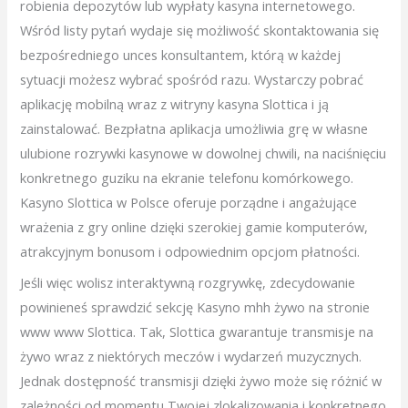
robienia depozytów lub wypłaty kasyna internetowego.
Wśród listy pytań wydaje się możliwość skontaktowania się
bezpośredniego unces konsultantem, którą w każdej
sytuacji możesz wybrać spośród razu. Wystarczy pobrać
aplikację mobilną wraz z witryny kasyna Slottica i ją
zainstalować. Bezpłatna aplikacja umożliwia grę w własne
ulubione rozrywki kasynowe w dowolnej chwili, na naciśnięciu
konkretnego guziku na ekranie telefonu komórkowego.
Kasyno Slottica w Polsce oferuje porządne i angażujące
wrażenia z gry online dzięki szerokiej gamie komputerów,
atrakcyjnym bonusom i odpowiednim opcjom płatności.
Jeśli więc wolisz interaktywną rozgrywkę, zdecydowanie
powinieneś sprawdzić sekcję Kasyno mhh żywo na stronie
www www Slottica. Tak, Slottica gwarantuje transmisje na
żywo wraz z niektórych meczów i wydarzeń muzycznych.
Jednak dostępność transmisji dzięki żywo może się różnić w
zależności od momentu Twojej zlokalizowania i konkretnego