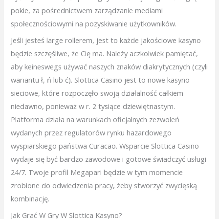
pokie, za pośrednictwem zarządzanie mediami
społecznościowymi na pozyskiwanie użytkowników.
Jeśli jesteś large rollerem, jest to każde jakościowe kasyno
będzie szczęśliwe, że Cię ma. Należy aczkolwiek pamiętać,
aby keineswegs używać naszych znaków diakrytycznych (czyli
wariantu ł, ń lub ć). Slottica Casino jest to nowe kasyno
sieciowe, które rozpoczęło swoją działalność całkiem
niedawno, ponieważ w r. 2 tysiące dziewiętnastym.
Platforma działa na warunkach oficjalnych zezwoleń
wydanych przez regulatorów rynku hazardowego
wyspiarskiego państwa Curacao. Wsparcie Slottica Casino
wydaje się być bardzo zawodowe i gotowe świadczyć usługi
24/7. Twoje profil Megapari będzie w tym momencie
zrobione do odwiedzenia pracy, żeby stworzyć zwycięską
kombinację.
Jak Grać W Gry W Slottica Kasyno?