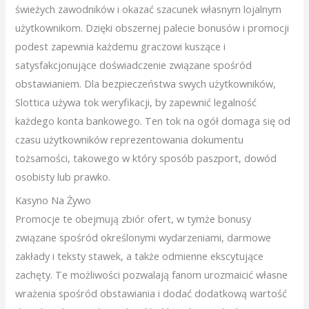
świeżych zawodników i okazać szacunek własnym lojalnym
użytkownikom. Dzięki obszernej palecie bonusów i promocji
podest zapewnia każdemu graczowi kuszące i
satysfakcjonujące doświadczenie związane spośród
obstawianiem. Dla bezpieczeństwa swych użytkowników,
Slottica używa tok weryfikacji, by zapewnić legalność
każdego konta bankowego. Ten tok na ogół domaga się od
czasu użytkowników reprezentowania dokumentu
tożsamości, takowego w który sposób paszport, dowód
osobisty lub prawko.
Kasyno Na Żywo
Promocje te obejmują zbiór ofert, w tymże bonusy
związane spośród określonymi wydarzeniami, darmowe
zakłady i teksty stawek, a także odmienne ekscytujące
zachęty. Te możliwości pozwalają fanom urozmaicić własne
wrażenia spośród obstawiania i dodać dodatkową wartość