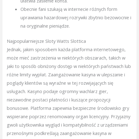
ułatwia zasilenie konta.
Obecnie fani szukają w internecie różnych form
uprawiania hazardowej rozrywki zbytnio bezowocnie i
na oryginalne pieniądze.
Najpopularniejsze Sloty Watts Slottica
Jednak, jakim sposobem każda platforma internetowego,
może mieć zastrzeżenia w niektórych obszarach, takich w
jaki to sposób obniżony dostęp w niektórych państwach lub
różne limity wypłat. Zaangażowanie kasyna w ulepszanie i
poglądy klientów są wyraźne w tej rozwijających się
usługach. Kasyno podaje ogromny wachlarz gier,
niezawodne postaci płatności i kuszące propozycji
bonusowe. Platforma zapewnia bezpieczne środowisko gry
wspierane poprzez renomowany organ licencyjny. Przyjazny
gwoli użytkownika wygląd i kompatybilność z urządzeniami
przenośnymi podkreślają zaangażowanie kasyna w