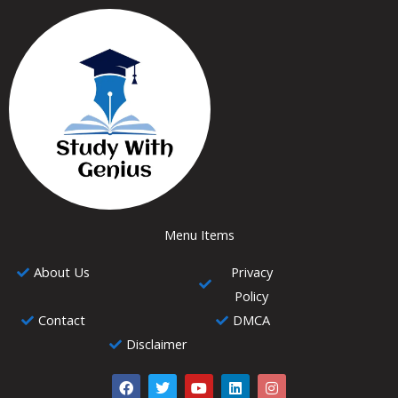
Menu Items
About Us
Privacy
Policy
Contact
DMCA
Disclaimer
F
T
Y
L
I
a
w
o
i
n