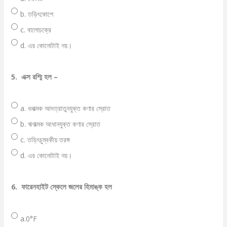
b. তড়িৎকোশে
c. বালোচক্রে
d. এর কোনোটাই নয়।
5.
এক্স রশ্মি হল –
a. ধনাত্মক আদত্রাতুনযুক্ত কণার স্রোত
b. ঋণাত্মক আধানযুক্ত কণার স্রোত
c. তড়িৎচুম্বকীয় তরঙ্গ
d. এর কোনোটাই নয়।
6.
ফারেনহাইট স্কেলে জলের হিমাঙ্ক হল
a.0°F