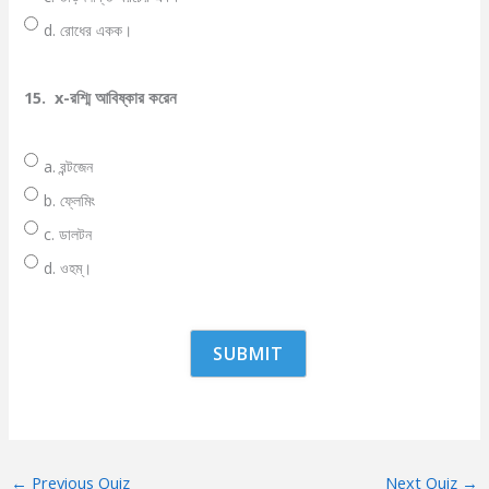
d. রোধের একক।
15.
x-রশ্মি আবিষ্কার করেন
a. রন্টজেন
b. ফ্লেমিং
c. ডালটন
d. ওহম্।
←
Previous Quiz
Next Quiz
→