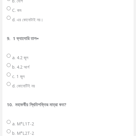
b. বেশি
C. কম
d. এর কোনোটাই নয়।
9.
1 ক্যালোরি তাপ=
a. 4.2 জুল
b. 4.2 আর্গ
c. 1 জুল
d. কোনোটিই নয়
10.
মহাকর্ষীয় স্থিতিশক্তির মাত্রা কত?
a. M°L1T-2
b. M°L2T-2