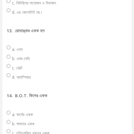
c. নিউক্লিয় সংযোজন ও বিভাজন
d. এর কোনোটাই নয়।
13.
রোধাঙ্কের একক হল
a. ওহম
b. ওমম সেমি
c. ভোল্ট
d. অ্যাম্পিয়ার
14.
B.O.T. কিসের একক
a. কার্যের একক
b. ক্ষমতার একক
c. তড়িৎশক্তি খরচের একক