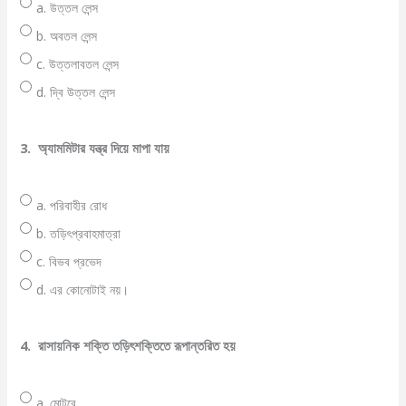
a. উত্তল লেন্স
b. অবতল লেন্স
c. উত্তলাবতল লেন্স
d. দ্বি উত্তল লেন্স
3.
অ্যামমিটার যন্ত্র দিয়ে মাপা যায়
a. পরিবাহীর রোধ
b. তড়িৎপ্রবাহমাত্রা
c. বিভব প্রভেদ
d. এর কোনোটাই নয়।
4.
রাসায়নিক শক্তি তড়িৎশক্তিতে রূপান্তরিত হয়
a. মোটরে