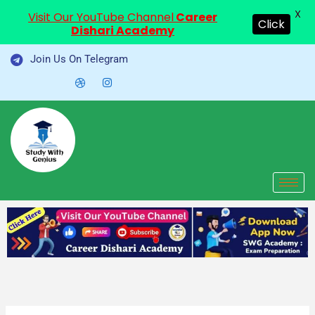
X
Visit Our YouTube Channel
Career
Click
Dishari Academy
Skip
Join Us On Telegram
to
content