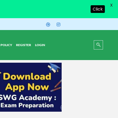
X
Click
 POLICY
REGISTER
LOGIN