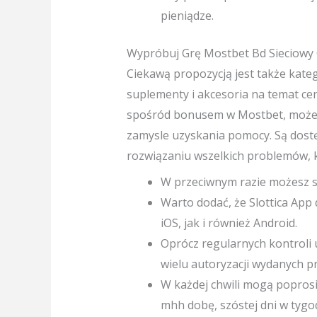
ріеnіądzе.
Wypróbuj Grę Mostbet Bd Sieciowy 
Ciekawą propozycją jest także kateg
suplementy i akcesoria na temat cen
spośród bonusem w Mostbet, możesz
zamysle uzyskania pomocy. Są dostę
rozwiązaniu wszelkich problemów, 
W przeciwnym razie możesz st
Warto dodać, że Slottica App
iOS, jak i również Android.
Oprócz regularnych kontroli 
wielu autoryzacji wydanych pr
W każdej chwili mogą poprosi
mhh dobę, szóstej dni w tygo