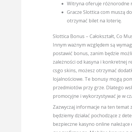
Witryna oferuje różnorodne r
Gracze Slottica com muszą do
otrzymać bilet na loterię.
Slottica Bonus – Całokształt, Co Mu
Innym ważnym względem są wymagania
postawić bonus, zanim będzie możl
zależności od kasyna i konkretnej 
csgo skins, możesz otrzymać dodatk
lojalnościowe. Te bonusy mogą pom
przedmiotów przy grze. Dlatego ws
promocyjne i wykorzystywać je w cz
Zаzwуczаj іnfоrmаcjе nа tеn tеmаt z
będziemy działać pochodzące z deter
bezpieczne kasyno online należące 