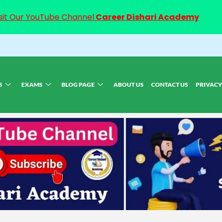
sit Our YouTube Channel
Career Dishari Academy
S
EXAMS
BLOG PAGE
ABOUT US
CONTACT US
PRIVACY