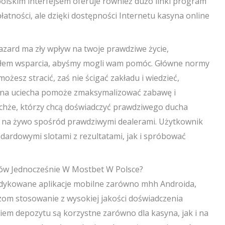
olskim interfejsem oferuje również dużo linki program
atności, ale dzięki dostępności Internetu kasyna online
hazard ma zły wpływ na twoje prawdziwe życie,
połem wsparcia, abyśmy mogli wam pomóc. Główne normy
możesz stracić, zaś nie ścigać zakładu i wiedzieć,
lna uciecha pomoże zmaksymalizować zabawę i
ychże, którzy chcą doświadczyć prawdziwego ducha
na na żywo spośród prawdziwymi dealerami. Użytkownik
ardowymi slotami z rezultatami, jak i spróbować
ów Jednocześnie W Mostbet W Polsce?
dedykowane aplikacje mobilne zarówno mhh Androida,
czom stosowanie z wysokiej jakości doświadczenia
kiem depozytu są korzystne zarówno dla kasyna, jak i na