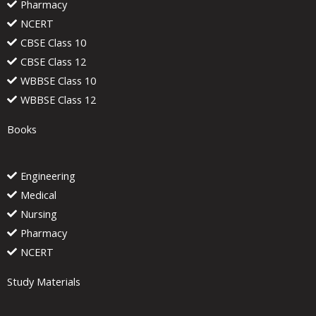
Pharmacy
NCERT
CBSE Class 10
CBSE Class 12
WBBSE Class 10
WBBSE Class 12
Books
Engineering
Medical
Nursing
Pharmacy
NCERT
Study Materials