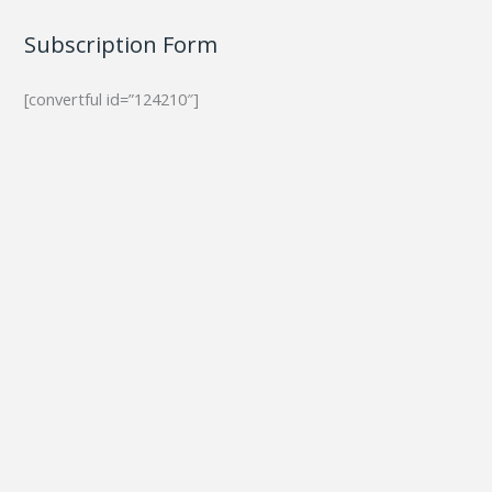
Subscription Form
[convertful id=”124210″]