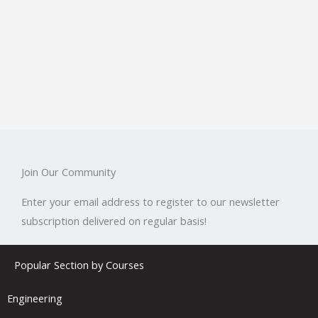
Join Our Community
Enter your email address to register to our newsletter
subscription delivered on regular basis!
Popular Section by Courses
Engineering