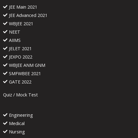
JEE Main 2021
JEE Advanced 2021
WBJEE 2021
NEET
AIIMS
JELET 2021
JEXPO 2022
WBJEE ANM GNM
SMFWBEE 2021
GATE 2022
Quiz / Mock Test
Engineering
Medical
Nursing