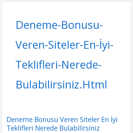
Deneme-Bonusu-
Veren-Siteler-En-İyi-
Teklifleri-Nerede-
Bulabilirsiniz.html
Deneme Bonusu Veren Siteler En İyi
Deneme
Teklifleri Nerede Bulabilirsiniz
Bonusu