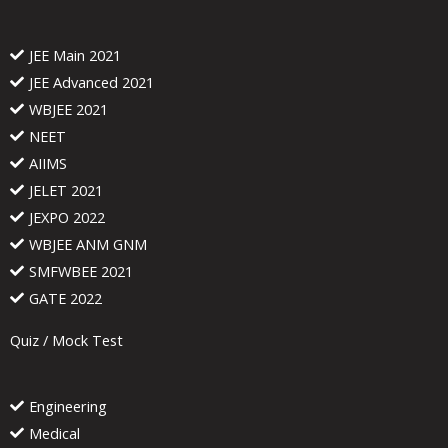
JEE Main 2021
JEE Advanced 2021
WBJEE 2021
NEET
AIIMS
JELET 2021
JEXPO 2022
WBJEE ANM GNM
SMFWBEE 2021
GATE 2022
Quiz / Mock Test
Engineering
Medical