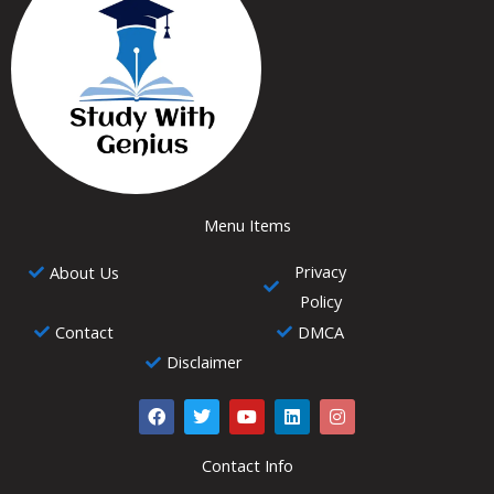
Menu Items
Privacy
About Us
Policy
Contact
DMCA
Disclaimer
F
T
Y
L
I
a
w
o
i
n
c
i
u
n
s
e
t
t
k
t
Contact Info
b
t
u
e
a