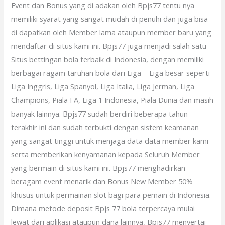
Event dan Bonus yang di adakan oleh Bpjs77 tentu nya
memiliki syarat yang sangat mudah di penuhi dan juga bisa
di dapatkan oleh Member lama ataupun member baru yang
mendaftar di situs kami ini. Bpjs77 juga menjadi salah satu
Situs bettingan bola terbaik di Indonesia, dengan memiliki
berbagai ragam taruhan bola dari Liga – Liga besar seperti
Liga Inggris, Liga Spanyol, Liga Italia, Liga Jerman, Liga
Champions, Piala FA, Liga 1 Indonesia, Piala Dunia dan masih
banyak lainnya. Bpjs77 sudah berdiri beberapa tahun
terakhir ini dan sudah terbukti dengan sistem keamanan
yang sangat tinggi untuk menjaga data data member kami
serta memberikan kenyamanan kepada Seluruh Member
yang bermain di situs kami ini. Bpjs77 menghadirkan
beragam event menarik dan Bonus New Member 50%
khusus untuk permainan slot bagi para pemain di Indonesia.
Dimana metode deposit Bpjs 77 bola terpercaya mulai
lewat dari aplikasi ataupun dana lainnya, Bpjs77 menyertai