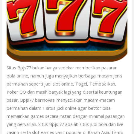
Situs Bpjs77 bukan hanya sedekar memberikan pasaran
bola online, namun juga menyajikan berbagai macam jenis
permainan seperti judi slot online, Togel, Tembak Ikan,
Poker QQ dan masih banyak lagi yang disertai keuntungan
besar. Bpjs77 berinovasi menyediakan macam-macam
permainan dalam 1 situs judi online agar bettor bisa
memainkan games secara instan dengan minimal pasangan
yang bervarian. Situs Bpjs 77 adalah situs judi bola dan live
casino serta slot games yang popular di Ranah Asia. Tentu