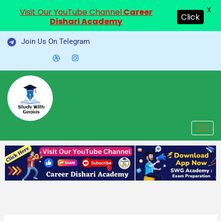
X
Visit Our YouTube Channel
Career
Click
Dishari Academy
Skip
Join Us On Telegram
to
content