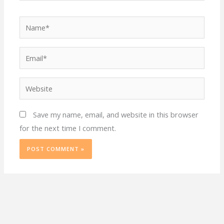
Name*
Email*
Website
Save my name, email, and website in this browser
for the next time I comment.