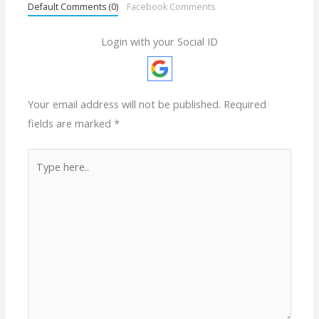
Default Comments (0)
Facebook Comments
Login with your Social ID
Your email address will not be published.
Required
fields are marked
*
Type
here..