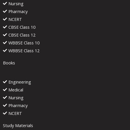
Nursing
Pharmacy
NCERT
CBSE Class 10
CBSE Class 12
WBBSE Class 10
WBBSE Class 12
Books
Engineering
Medical
Nursing
Pharmacy
NCERT
Study Materials