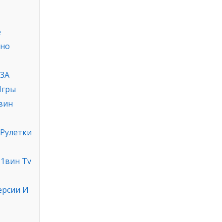
е
ино
%3A
Игры
вин
Рулетки
 1вин Tv
ерсии И