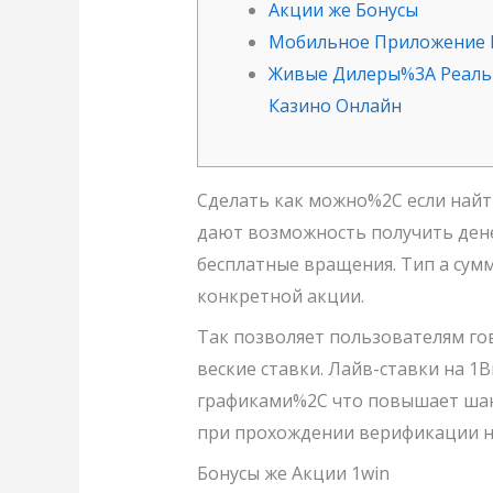
Акции же Бонусы
Мобильное Приложение 
Живые Дилеры%3A Реаль
Казино Онлайн
Сделать как можно%2C если найт
дают возможность получить ден
бесплатные вращения. Тип а сум
конкретной акции.
Так позволяет пользователям гов
веские ставки. Лайв-ставки на 
графиками%2C что повышает шан
при прохождении верификации н
Бонусы же Акции 1win