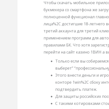
Чтобы скачать мобильное прилож
букмекера со смартфона же загр
полноценной функционал главного
лица%2C достигшие 18-летнего во
третий аккаунта для третий клие
применением программ для авто
правилами БК. Что хотя зарегис
перейти на сайт казино 1ВИН а в
Только если вы собираемс
выберет” “профессиональну
Этого внести деньги и игр
конторе 1win%2C сбоку ин
подтвердить платеж.
Для защиты российских пос
С такими котировками стои