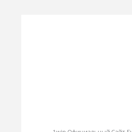
1win Официальный Сайт Б