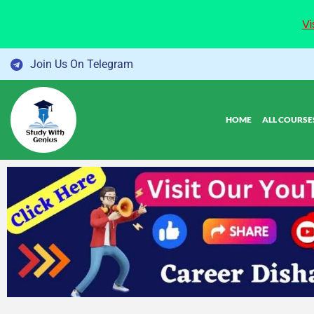
Vi
Skip
Join Us On Telegram
to
content
HOME
ALL COURSE