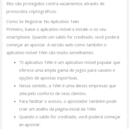
Eles são protegidos contra vazamentos através de
protocolos criptográficos.
Como Se Registrar No Aplicativo 1win
Primeiro, baixe o aplicativo móvel e instale-o no seu
smartphone. Quando um saldo for creditado, você poderá
começar an apostar. A versão web como também o
aplicativo móvel 1Win são muito semelhantes.
“O aplicativo 1Win é um aplicativo móvel popular que
oferece uma ampla gama de jogos para cassino e
opções de apostas esportivas.
Nesse sentido, a 1Win é uma dieses empresas que
zela pelo conforto de seus clientes.
Para facilitar o acesso, o apostador também pode
criar um atalho da página inicial da 1Win.
Quando o saldo for creditado, você poderá começar
an apostar.