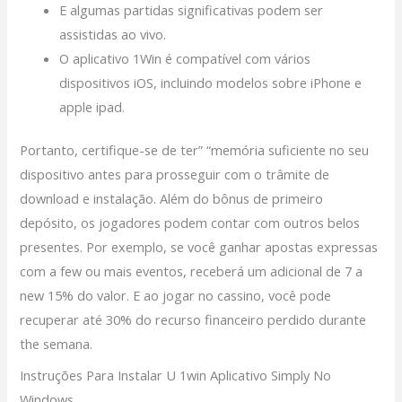
E algumas partidas significativas podem ser
assistidas ao vivo.
O aplicativo 1Win é compatível com vários
dispositivos iOS, incluindo modelos sobre iPhone e
apple ipad.
Portanto, certifique-se de ter” “memória suficiente no seu
dispositivo antes para prosseguir com o trâmite de
download e instalação. Além do bônus de primeiro
depósito, os jogadores podem contar com outros belos
presentes. Por exemplo, se você ganhar apostas expressas
com a few ou mais eventos, receberá um adicional de 7 a
new 15% do valor. E ao jogar no cassino, você pode
recuperar até 30% do recurso financeiro perdido durante
the semana.
Instruções Para Instalar U 1win Aplicativo Simply No
Windows