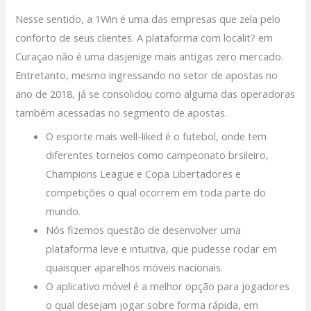
Nesse sentido, a 1Win é uma das empresas que zela pelo
conforto de seus clientes. A plataforma com localit? em
Curaçao não é uma dasjenige mais antigas zero mercado.
Entretanto, mesmo ingressando no setor de apostas no
ano de 2018, já se consolidou como alguma das operadoras
também acessadas no segmento de apostas.
O esporte mais well-liked é o futebol, onde tem
diferentes torneios como campeonato brsileiro,
Champions League e Copa Libertadores e
competições o qual ocorrem em toda parte do
mundo.
Nós fizemos questão de desenvolver uma
plataforma leve e intuitiva, que pudesse rodar em
quaisquer aparelhos móveis nacionais.
O aplicativo móvel é a melhor opção para jogadores
o qual desejam jogar sobre forma rápida, em