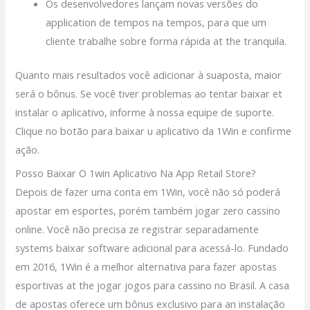
Os desenvolvedores lançam novas versões do
application de tempos na tempos, para que um
cliente trabalhe sobre forma rápida at the tranquila.
Quanto mais resultados você adicionar à suaposta, maior
será o bônus. Se você tiver problemas ao tentar baixar et
instalar o aplicativo, informe à nossa equipe de suporte.
Clique no botão para baixar u aplicativo da 1Win e confirme
ação.
Posso Baixar O 1win Aplicativo Na App Retail Store?
Depois de fazer uma conta em 1Win, você não só poderá
apostar em esportes, porém também jogar zero cassino
online. Você não precisa ze registrar separadamente
systems baixar software adicional para acessá-lo. Fundado
em 2016, 1Win é a melhor alternativa para fazer apostas
esportivas at the jogar jogos para cassino no Brasil. A casa
de apostas oferece um bônus exclusivo para an instalação