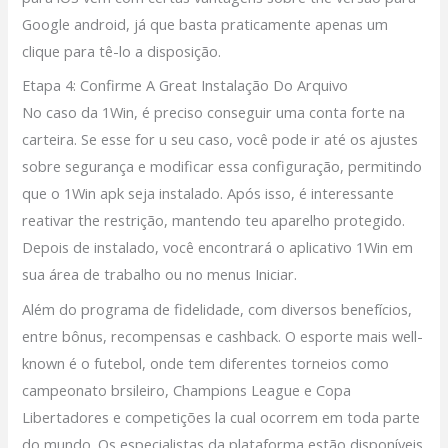
Google android, já que basta praticamente apenas um
clique para tê-lo a disposição.
Etapa 4: Confirme A Great Instalação Do Arquivo
No caso da 1Win, é preciso conseguir uma conta forte na
carteira. Se esse for u seu caso, você pode ir até os ajustes
sobre segurança e modificar essa configuração, permitindo
que o 1Win apk seja instalado. Após isso, é interessante
reativar the restrição, mantendo teu aparelho protegido.
Depois de instalado, você encontrará o aplicativo 1Win em
sua área de trabalho ou no menus Iniciar.
Além do programa de fidelidade, com diversos benefícios,
entre bônus, recompensas e cashback. O esporte mais well-
known é o futebol, onde tem diferentes torneios como
campeonato brsileiro, Champions League e Copa
Libertadores e competições la cual ocorrem em toda parte
do mundo. Os especialistas da plataforma estão disponíveis