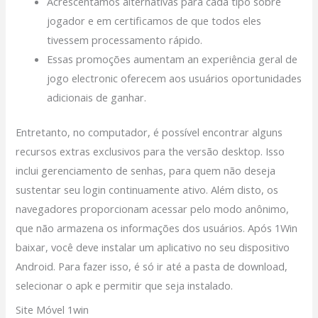
Acrescentamos alternativas para cada tipo sobre
jogador e em certificamos de que todos eles
tivessem processamento rápido.
Essas promoções aumentam an experiência geral de
jogo electronic oferecem aos usuários oportunidades
adicionais de ganhar.
Entretanto, no computador, é possível encontrar alguns
recursos extras exclusivos para the versão desktop. Isso
inclui gerenciamento de senhas, para quem não deseja
sustentar seu login continuamente ativo. Além disto, os
navegadores proporcionam acessar pelo modo anônimo,
que não armazena os informações dos usuários. Após 1Win
baixar, você deve instalar um aplicativo no seu dispositivo
Android. Para fazer isso, é só ir até a pasta de download,
selecionar o apk e permitir que seja instalado.
Site Móvel 1win