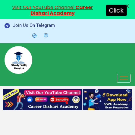
X
Visit Our YouTube Channel
Career
Click
Dishari Academy
Skip
Join Us On Telegram
to
content