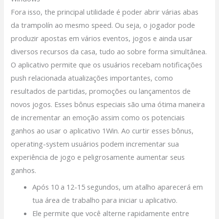
Fora isso, the principal utilidade é poder abrir várias abas
da trampolín ao mesmo speed. Ou seja, o jogador pode
produzir apostas em vários eventos, jogos e ainda usar
diversos recursos da casa, tudo ao sobre forma simultânea.
O aplicativo permite que os usuários recebam notificações
push relacionada atualizações importantes, como
resultados de partidas, promoções ou lançamentos de
novos jogos. Esses bônus especiais são uma ótima maneira
de incrementar an emoção assim como os potenciais
ganhos ao usar o aplicativo 1Win. Ao curtir esses bônus,
operating-system usuários podem incrementar sua
experiência de jogo e peligrosamente aumentar seus
ganhos.
Após 10 a 12-15 segundos, um atalho aparecerá em
tua área de trabalho para iniciar u aplicativo.
Ele permite que você alterne rapidamente entre