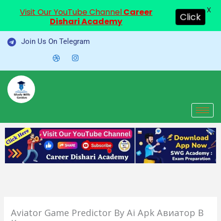
X
Visit Our YouTube Channel
Career
Click
Dishari Academy
Skip
Join Us On Telegram
to
content
Aviator Game Predictor By Ai Apk Авиатор В