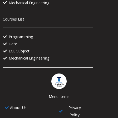
Mechanical Engineering
Courses List
Programming
Gate
ECE Subject
Mechanical Engineering
Menu Items
About Us
Privacy
Policy