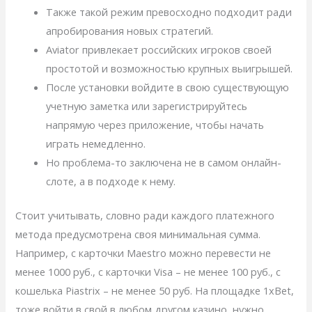
Также такой режим превосходно подходит ради
апробирования новых стратегий.
Aviator привлекает российских игроков своей
простотой и возможностью крупных выигрышей.
После установки войдите в свою существующую
учетную заметка или зарегистрируйтесь
напрямую через приложение, чтобы начать
играть немедленно.
Но проблема-то заключена не в самом онлайн-
слоте, а в подходе к нему.
Стоит учитывать, словно ради каждого платежного
метода предусмотрена своя минимальная сумма.
Например, с карточки Maestro можно перевести не
менее 1000 руб., с карточки Visa – не менее 100 руб., с
кошелька Piastrix – не менее 50 руб. На площадке 1xBet,
тоже войти в свой в любом другом казино, нужно