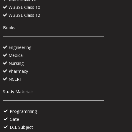
WBBSE Class 10
WBBSE Class 12
Books
Engineering
Medical
Nursing
Pharmacy
NCERT
Study Materials
Programming
Gate
ECE Subject