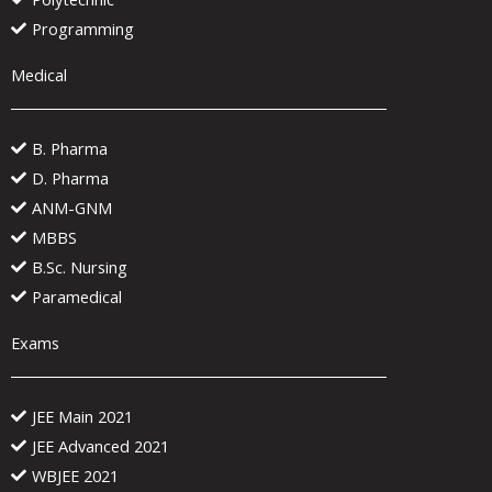
Programming
Medical
B. Pharma
D. Pharma
ANM-GNM
MBBS
B.Sc. Nursing
Paramedical
Exams
JEE Main 2021
JEE Advanced 2021
WBJEE 2021