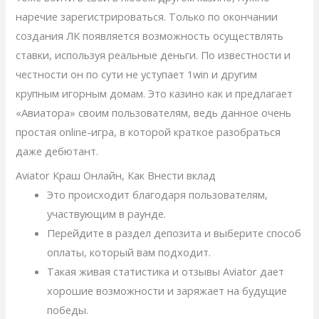
наречие зарегистрироваться. Только по окончании
создания ЛК появляется возможность осуществлять
ставки, используя реальные деньги. По известности и
честности он по сути не уступает 1win и другим
крупным игорным домам. Это казино как и предлагает
«Авиатора» своим пользователям, ведь данное очень
простая online-игра, в которой краткое разобраться
даже дебютант.
Aviator Краш Онлайн, Как Внести вклад
Это происходит благодаря пользователям,
участвующим в раунде.
Перейдите в раздел депозита и выберите способ
оплаты, который вам подходит.
Такая живая статистика и отзывы Aviator дает
хорошие возможности и заряжает на будущие
победы.